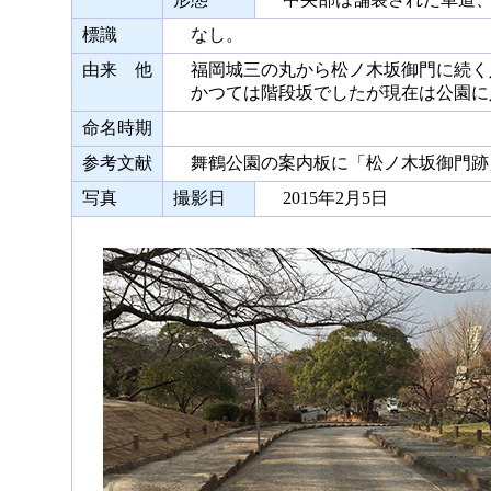
標識
なし。
由来 他
福岡城三の丸から松ノ木坂御門に続く
かつては階段坂でしたが現在は公園に
命名時期
参考文献
舞鶴公園の案内板に「松ノ木坂御門跡
写真
撮影日
2015年2月5日