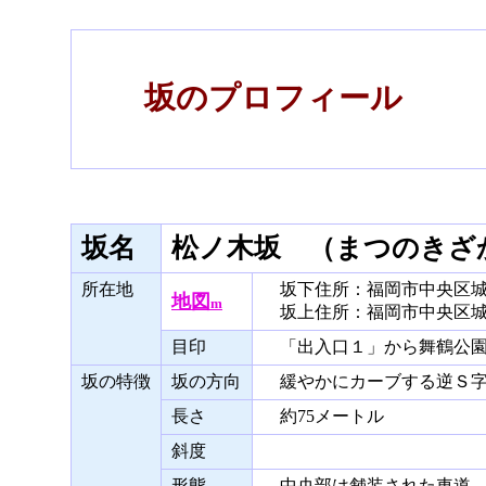
坂のプロフィール
坂名
松ノ木坂 （まつのきざ
所在地
坂下住所：福岡市中央区城
地図
m
坂上住所：福岡市中央区城
目印
「出入口１」から舞鶴公園
坂の特徴
坂の方向
緩やかにカーブする逆Ｓ字
長さ
約75メートル
斜度
形態
中央部は舗装された車道、