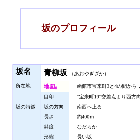
坂のプロフィール
坂名
青柳坂
（あおやぎざか）
所在地
地図
函館市宝来町3と4の間から，
g
目印
“宝来町19”交差点より西
坂の特徴
坂の方向
南西へ上る
長さ
約400ｍ
斜度
なだらか
形態
長い坂