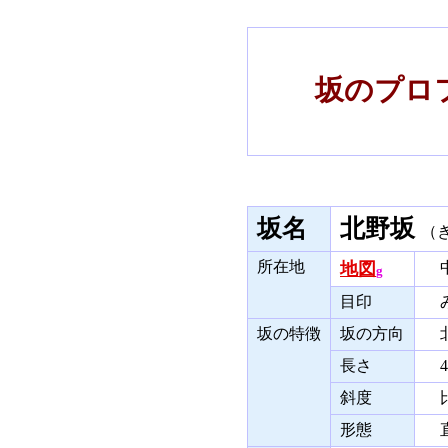
坂のプロフ
坂名
北野坂
（
所在地
地図
中
g
目印
み
坂の特徴
坂の方向
北
長さ
4
斜度
比
形態
直