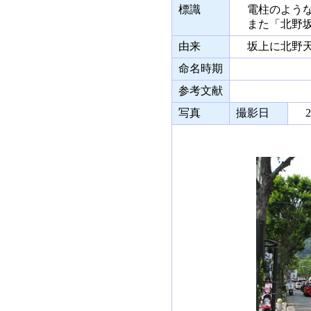
標識
電柱のような
また「北野坂
由来
坂上に北野天
命名時期
参考文献
写真
撮影日
20