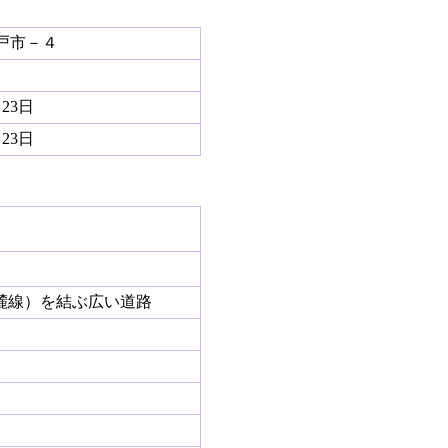
戸市－４
月23日
月23日
麓線）を結ぶ広い道路