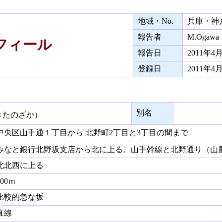
地域・No.
兵庫・神
報告者
M.Ogawa
ィール
報告日
2011年4
登録日
2011年4
別名
きたのざか）
央区山手通１丁目から 北野町2丁目と3丁目の間まで
なと銀行北野坂支店から北に上る。山手幹線と北野通り（山
北西に上る
00ｍ
較的急な坂
線