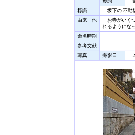
形態
鍵
標識
坂下の 不動
由来 他
お寺がいくつ
れるようにな
命名時期
参考文献
写真
撮影日
20