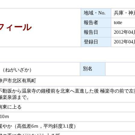
地域・No.
兵庫・神
報告者
totte
ィール
報告日
2012年0
登録日
2012年0
坂
別名
（ねがいざか）
戸市北区有馬町
動坂から温泉寺の鐘楼前を北東へ直進した後 極楽寺の前で左
極楽泉源まで。
東に上る
10ｍ
やか（高低差6ｍ，平均斜度3.1度）