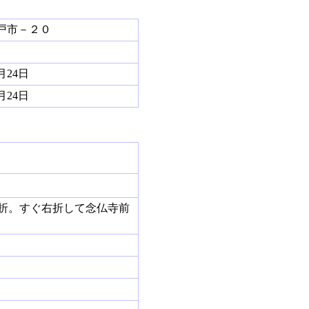
戸市－２０
4月24日
4月24日
折。すぐ右折して念仏寺前