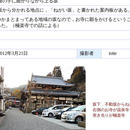
の手に曲がりながら上る坂
坂から分かれる地点に，「ねがい坂」と書かれた案内板がある。
かまとまってある地域の坂なので，お寺に願をかけるという
った。（極楽寺での話による）
12年3月21日
撮影者
totte
坂下．不動坂からね
右側のお寺が温泉寺
突き当りが極楽寺