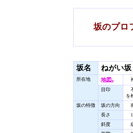
坂のプロフ
坂名
ねがい
所在地
地図
神
g
目印
不
を
坂の特徴
坂の方向
南
長さ
1
斜度
緩