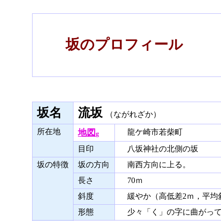
坂のプロフィール
坂名
流坂
（ながれざか）
所在地
地図
龍ケ崎市若柴町
g
目印
八坂神社の北側の坂
坂の特徴
坂の方向
南西方向に上る。
長さ
70ｍ
斜度
緩やか（高低差2ｍ，平均斜
形態
少々「く」の字に曲がって