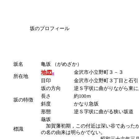
坂のプロフィール
坂名
亀坂
（がめざか）
地図
金沢市小立野町３－３
g
所在地
目印
金沢市小立野町３丁目と石引
坂の方向
逆Ｓ字状に曲がりながら東に
長さ
約100ｍ
坂の特徴
斜度
かなり急坂
形態
逆Ｓ字状に曲がる狭い坂道
龜坂
加賀藩初期，この付近は深い谷であったが
標識
の名の由来は明らかでない。
昭和三十六年三月 