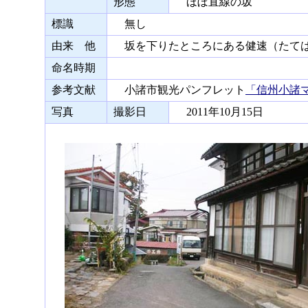
形態
ほぼ直線の坂
標識
無し
由来 他
坂を下りたところにある健速（たては
命名時期
参考文献
小諸市観光パンフレット
「信州小諸
写真
撮影日
2011年10月15日