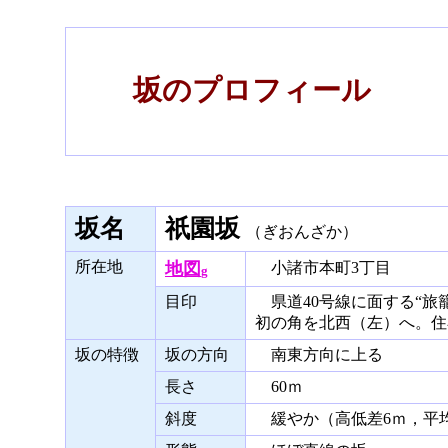
坂のプロフィール
坂名
祇園坂
（ぎおんざか）
所在地
地図
小諸市本町3丁目
g
目印
県道40号線に面する“旅
初の角を北西（左）へ。住
坂の特徴
坂の方向
南東方向に上る
長さ
60ｍ
斜度
緩やか（高低差6ｍ，平均