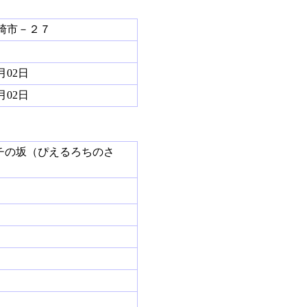
崎市－２７
8月02日
8月02日
チの坂（ぴえるろちのさ