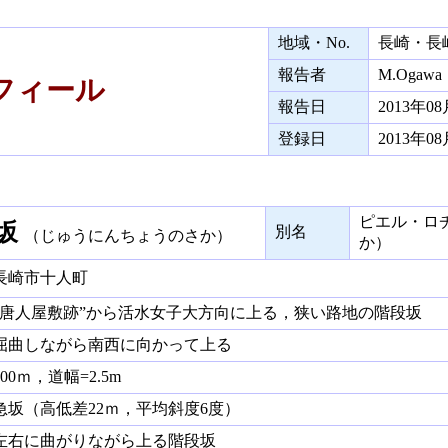
地域・No.
長崎・長
報告者
M.Ogawa
ィール
報告日
2013年0
登録日
2013年0
ピエル・ロ
坂
別名
（じゅうにんちょうのさか）
か）
崎市十人町
唐人屋敷跡”から活水女子大方向に上る，狭い路地の階段坂
曲しながら南西に向かって上る
00ｍ，道幅=2.5m
坂（高低差22ｍ，平均斜度6度）
右に曲がりながら上る階段坂