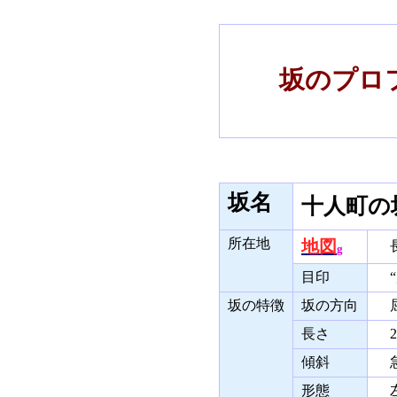
坂のプロフ
坂名
十人町の
所在地
地図
長
g
目印
“
坂の特徴
坂の方向
屈
長さ
2
傾斜
急
形態
左