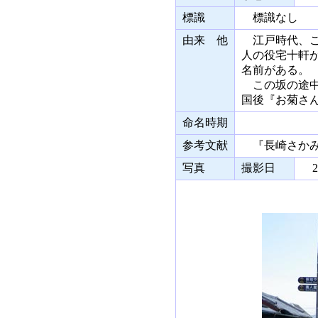
標識
標識なし
由来 他
江戸時代、こ
人の役宅十軒
名前がある。
この坂の途中に
国後『お菊さ
命名時期
参考文献
『長崎さかみち
写真
撮影日
20