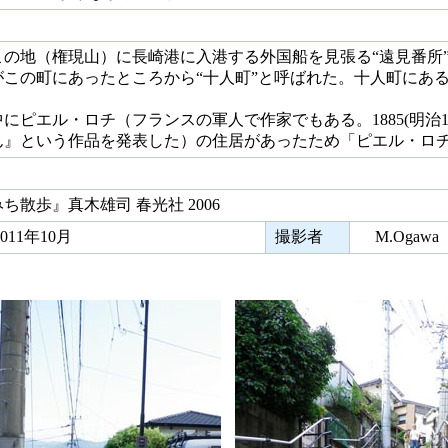
の地（権現山）に長崎港に入港する外国船を見張る“遠見番所
がこの町にあったところから“十人町”と呼ばれた。十人町にあ
ピエル・ロチ（フランスの軍人で作家でもある。1885(明治1
ん』という作品を発表した）の住居があったため「ピエル・ロ
散歩』真木雄司 春光社 2006
11年10月
撮影者
M.Ogawa