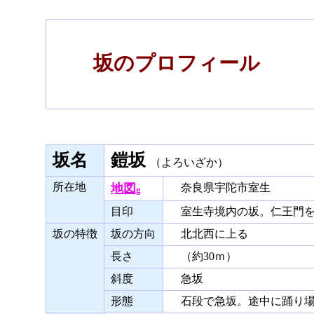
坂のプロフィール
坂名
鎧坂
（よろいざか）
所在地
地図
奈良県宇陀市室生
g
目印
室生寺境内の坂。仁王門を
坂の特徴
坂の方向
北北西に上る
長さ
（約30ｍ）
斜度
急坂
形態
石段で急坂。途中に踊り場