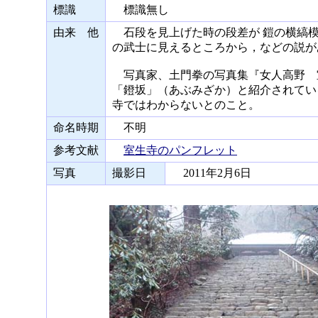
標識
標識無し
由来 他
石段を見上げた時の段差が 鎧の横縞模
の武士に見えるところから，などの説が
写真家、土門拳の写真集『女人高野 
「鐙坂」（あぶみざか）と紹介されてい
寺ではわからないとのこと。
命名時期
不明
参考文献
室生寺のパンフレット
写真
撮影日
2011年2月6日