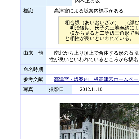
内へ上る坂
標識
高津宮による坂案内標示がある。
相合坂（あいおいざか） （縁
明治後期、氏子の土地奉納によ
横から見ると二等辺三角形で男
と相性が良いといわれている。
由来 他
南北から上り頂上で合体する形の石段
性が良いといわれているところから坂名
命名時期
参考文献
高津宮・坂案内 板高津宮ホームペー
写真
撮影日
2012.11.10