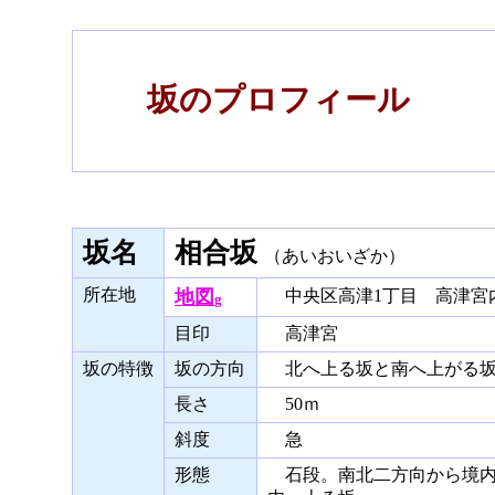
坂のプロフィール
坂名
相合坂
（あいおいざか）
所在地
地図
中央区高津1丁目 高津宮
g
目印
高津宮
坂の特徴
坂の方向
北へ上る坂と南へ上がる坂
長さ
50ｍ
斜度
急
形態
石段。南北二方向から境内