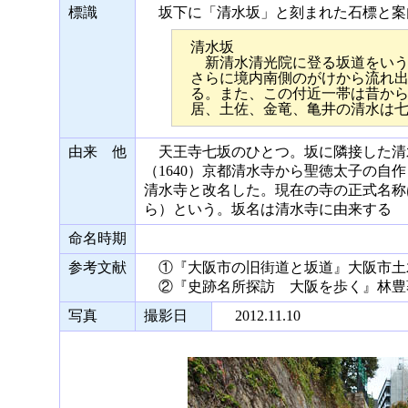
標識
坂下に「清水坂」と刻まれた石標と案
清水坂
新清水清光院に登る坂道をいう
さらに境内南側のがけから流れ
る。また、この付近一帯は昔か
居、土佐、金竜、亀井の清水は
由来 他
天王寺七坂のひとつ。坂に隣接した清
（1640）京都清水寺から聖徳太子の
清水寺と改名した。現在の寺の正式名称
ら）という。坂名は清水寺に由来する
命名時期
参考文献
①『大阪市の旧街道と坂道』大阪市土木
②『史跡名所探訪 大阪を歩く』林豊著
写真
撮影日
2012.11.10