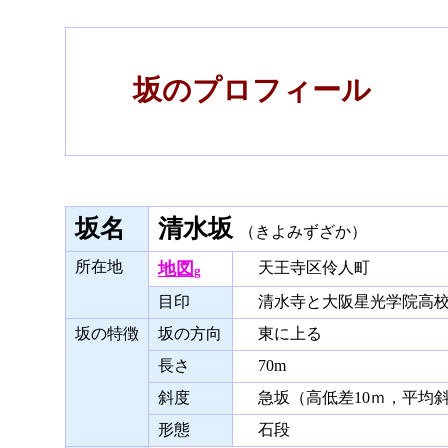
坂のプロフィール
坂名
清水坂
（きよみずざか）
所在地
地図
天王寺区伶人町
g
目印
清水寺と大阪星光学院高校
坂の特徴
坂の方向
東に上る
長さ
70m
斜度
急坂（高低差10ｍ，平均斜
形態
石段