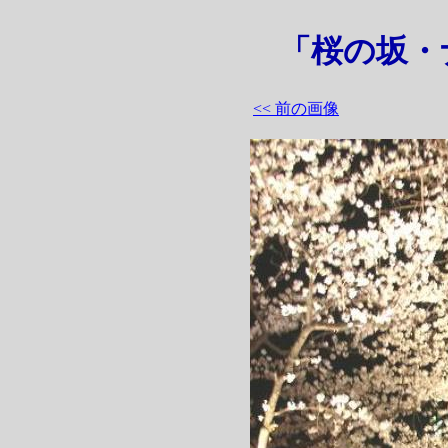
「桜の坂・
<< 前の画像