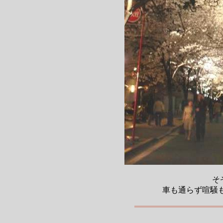
そ
車も通らず喧騒