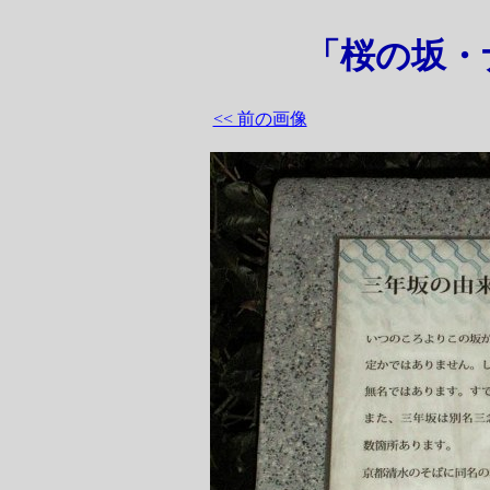
「桜の坂・
<< 前の画像