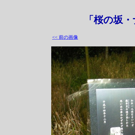
「桜の坂・
<< 前の画像