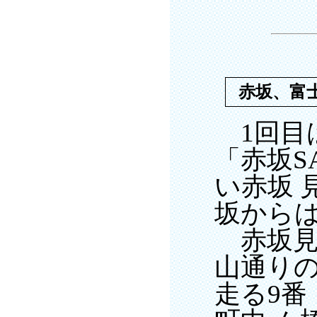
赤坂、富
1回目
「赤坂S
い赤坂 
坂から
赤坂見
山通り
走る9番