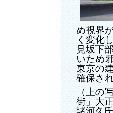
め視界
く変化
見坂下
いため
東京の
確保さ
（上の
街」大
諸河久氏