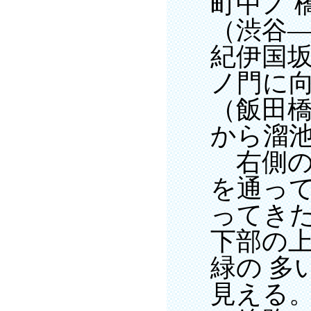
町中ノ 
（渋谷
紀伊国
ノ門に
（飯田橋
から溜
右側の
を通って
ってきた
下部の
緑の 多
見える