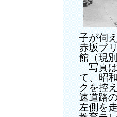
子が伺
赤坂プ
館（現
写真は
て、昭和
クを控
速道路の
左側を走