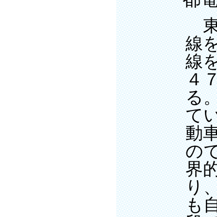
東
線
線
４７
る
て
動
の
界
り
も