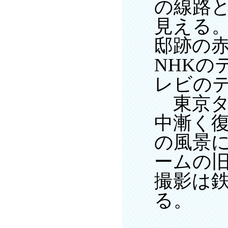
の線路と
見える
邸跡の
NHKの
レビの
東京タ
中漸く
の風景
ームの旧
撮影は
る。