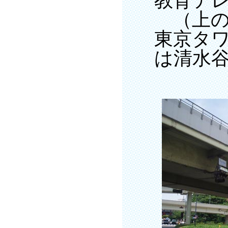
教育テ
（上の
東京タ
は清水