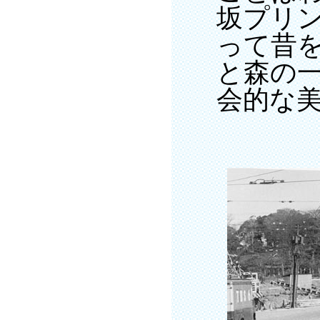
坂プリ
って昔
と森の
会的な