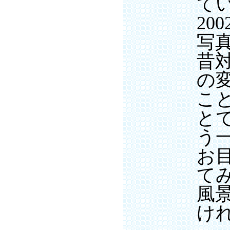
て
2
写
昔
の
こ
と
う
お
て
風
け