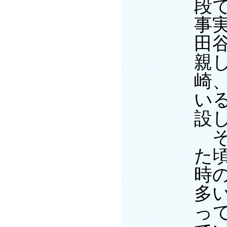
段
事
田
親
崎
い
設
そ
た
時
多
っ