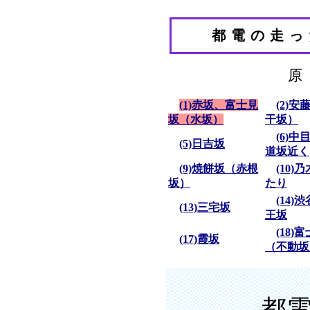
都電の走っ
原
(1)赤坂、富士見
(2)安
坂（水坂）
干坂）
(6)中
(5)日吉坂
道坂近く
(9)焼餅坂（赤根
(10)
坂）
たり
(14)
(13)三宅坂
王坂
(18)
(17)霞坂
（不動坂
都電の